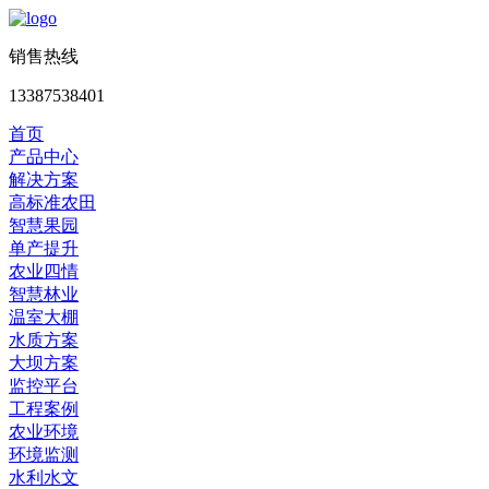
销售热线
13387538401
首页
产品中心
解决方案
高标准农田
智慧果园
单产提升
农业四情
智慧林业
温室大棚
水质方案
大坝方案
监控平台
工程案例
农业环境
环境监测
水利水文