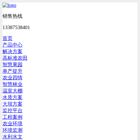
销售热线
13387538401
首页
产品中心
解决方案
高标准农田
智慧果园
单产提升
农业四情
智慧林业
温室大棚
水质方案
大坝方案
监控平台
工程案例
农业环境
环境监测
水利水文