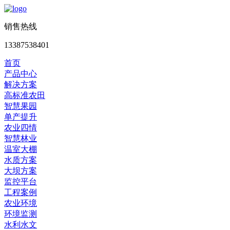
销售热线
13387538401
首页
产品中心
解决方案
高标准农田
智慧果园
单产提升
农业四情
智慧林业
温室大棚
水质方案
大坝方案
监控平台
工程案例
农业环境
环境监测
水利水文