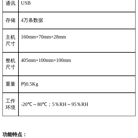
USB
通讯
存储
4
万条数据
160mm
×70mm×28mm
主机
尺寸
405mm
×100mm×100mm
整机
尺寸
重量
约0.5Kg
工作
-20
℃
～80℃；5％RH～95％RH
环境
功能特点：