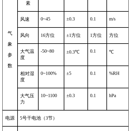
素
0~45
±0.3
0.1
m/s
风速
气
风向
16
方位
±1方位
1
方位
方位
象
-50~80
0.1
大气温
±0.3℃
℃
参
度
数
0~100%
±5
0.1
%RH
相对湿
度
10~1100
±0.3
0.1
hPa
大气压
力
电源
5
号干电池（3节）