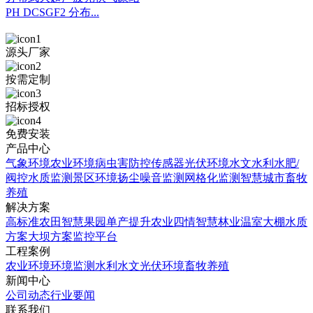
PH DCSGF2 分布...
源头厂家
按需定制
招标授权
免费安装
产品中心
气象环境
农业环境
病虫害防控
传感器
光伏环境
水文水利
水肥/
阀控
水质监测
景区环境
扬尘噪音监测
网格化监测
智慧城市
畜牧
养殖
解决方案
高标准农田
智慧果园
单产提升
农业四情
智慧林业
温室大棚
水质
方案
大坝方案
监控平台
工程案例
农业环境
环境监测
水利水文
光伏环境
畜牧养殖
新闻中心
公司动态
行业要闻
联系我们