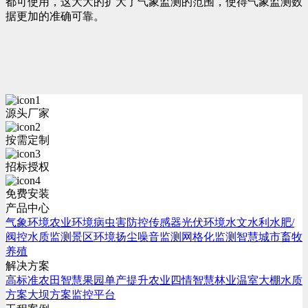
都可使用，这大大的扩大了气象监测的范围，使得气象监测数
据更加的准确可靠。
源头厂家
按需定制
招标授权
免费安装
产品中心
气象环境
农业环境
病虫害防控
传感器
光伏环境
水文水利
水肥/
阀控
水质监测
景区环境
扬尘噪音监测
网格化监测
智慧城市
畜牧
养殖
解决方案
高标准农田
智慧果园
单产提升
农业四情
智慧林业
温室大棚
水质
方案
大坝方案
监控平台