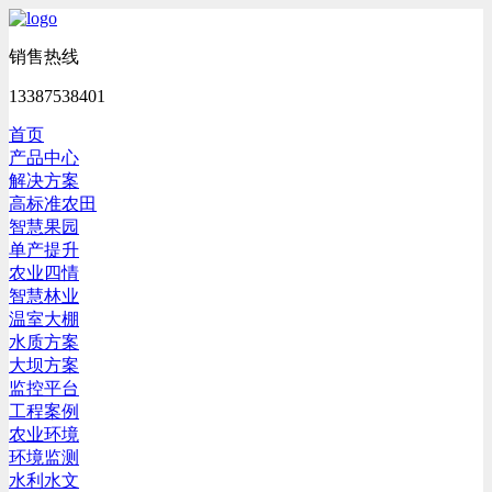
销售热线
13387538401
首页
产品中心
解决方案
高标准农田
智慧果园
单产提升
农业四情
智慧林业
温室大棚
水质方案
大坝方案
监控平台
工程案例
农业环境
环境监测
水利水文