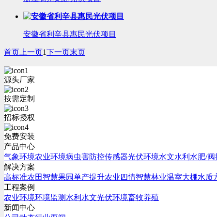
安徽省利辛县惠民光伏项目
首页
上一页
1
下一页
末页
源头厂家
按需定制
招标授权
免费安装
产品中心
气象环境
农业环境
病虫害防控
传感器
光伏环境
水文水利
水肥/阀
解决方案
高标准农田
智慧果园
单产提升
农业四情
智慧林业
温室大棚
水质
工程案例
农业环境
环境监测
水利水文
光伏环境
畜牧养殖
新闻中心