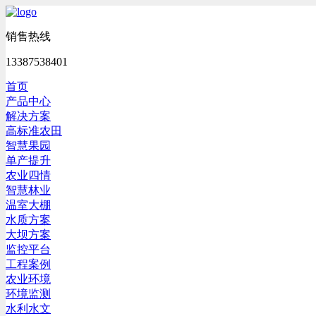
销售热线
13387538401
首页
产品中心
解决方案
高标准农田
智慧果园
单产提升
农业四情
智慧林业
温室大棚
水质方案
大坝方案
监控平台
工程案例
农业环境
环境监测
水利水文