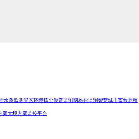
控
水质监测
景区环境
扬尘噪音监测
网格化监测
智慧城市
畜牧养殖
方案
大坝方案
监控平台